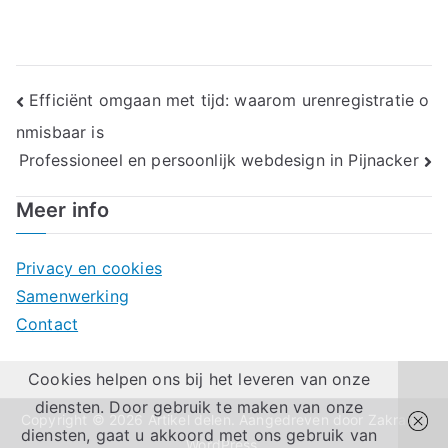
Bericht
Efficiënt omgaan met tijd: waarom urenregistratie o
nmisbaar is
navigatie
Professioneel en persoonlijk webdesign in Pijnacker
Meer info
Privacy en cookies
Samenwerking
Contact
Cookies helpen ons bij het leveren van onze
diensten. Door gebruik te maken van onze
Copyright © 2026
Artikel delen
. Aangedreven door
Zakra
en
diensten, gaat u akkoord met ons gebruik van
WordPress
.