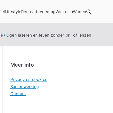
eel
Lifestyle
Recreatie
Voeding
Winkelen
Wonen
le
Ogen laseren en leven zonder bril of lenzen
Meer info
Privacy en cookies
Samenwerking
Contact