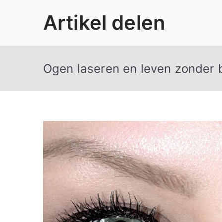
Ga
Artikel delen
naar
de
inhoud
Ogen laseren en leven zonder b