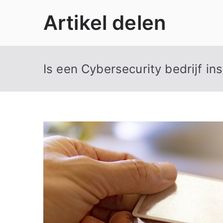
Ga
Artikel delen
naar
de
inhoud
Is een Cybersecurity bedrijf in