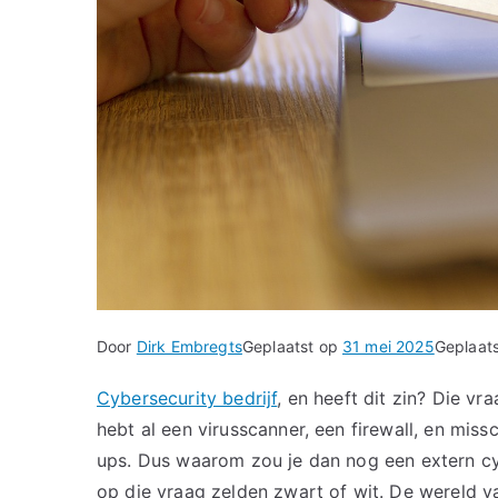
Door
Dirk Embregts
Geplaatst op
31 mei 2025
Geplaats
Cybersecurity bedrijf
, en heeft dit zin? Die vr
hebt al een virusscanner, een firewall, en mi
ups. Dus waarom zou je dan nog een extern cy
op die vraag zelden zwart of wit. De wereld va