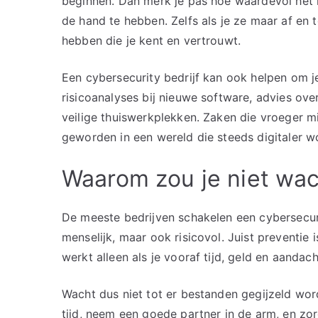
beginnen. Dan merk je pas hoe waardevol het i
de hand te hebben. Zelfs als je ze maar af en 
hebben die je kent en vertrouwt.
Een cybersecurity bedrijf kan ook helpen om j
risicoanalyses bij nieuwe software, advies over
veilige thuiswerkplekken. Zaken die vroeger m
geworden in een wereld die steeds digitaler w
Waarom zou je niet wach
De meeste bedrijven schakelen een cybersecurit
menselijk, maar ook risicovol. Juist preventie
werkt alleen als je vooraf tijd, geld en aandac
Wacht dus niet tot er bestanden gegijzeld word
tijd, neem een goede partner in de arm, en zorg