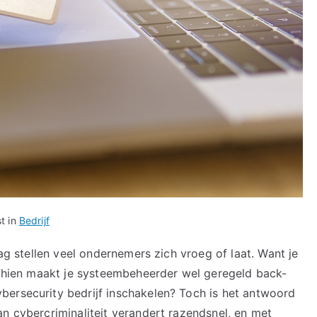
t in
Bedrijf
aag stellen veel ondernemers zich vroeg of laat. Want je
sschien maakt je systeembeheerder wel geregeld back-
bersecurity bedrijf inschakelen? Toch is het antwoord
n cybercriminaliteit verandert razendsnel, en met