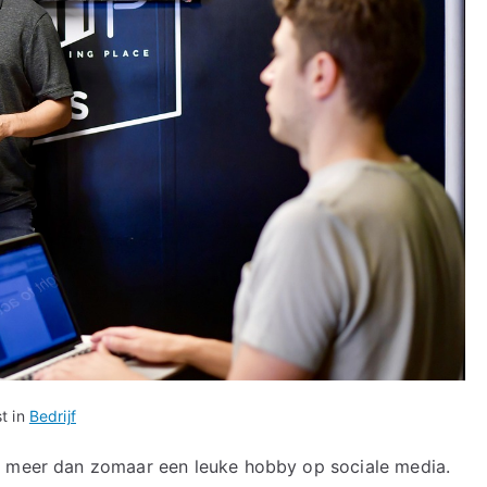
t in
Bedrijf
el meer dan zomaar een leuke hobby op sociale media.