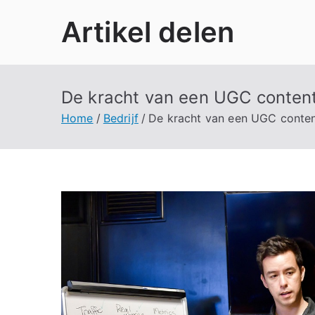
Ga
Artikel delen
naar
de
inhoud
De kracht van een UGC content
Home
Bedrijf
De kracht van een UGC conten