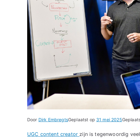
Door
Dirk Embregts
Geplaatst op
31 mei 2025
Geplaats
UGC content creator
zijn is tegenwoordig ve